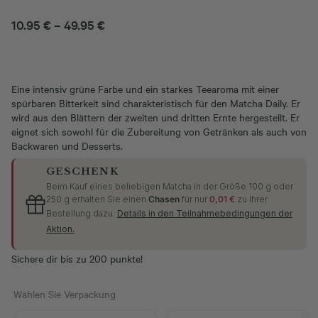
Preisspanne:
10.95
€
–
49.95
€
10.95 €
bis
49.95 €
Eine intensiv grüne Farbe und ein starkes Teearoma mit einer
spürbaren Bitterkeit sind charakteristisch für den Matcha Daily. Er
wird aus den Blättern der zweiten und dritten Ernte hergestellt. Er
eignet sich sowohl für die Zubereitung von Getränken als auch von
Backwaren und Desserts.
GESCHENK
Beim Kauf eines beliebigen Matcha in der Größe 100 g oder
250 g erhalten Sie einen
Chasen
für nur
0,01 €
zu Ihrer
Bestellung dazu.
Details in den Teilnahmebedingungen der
Aktion.
Sichere dir bis zu 200 punkte!
Wählen Sie Verpackung