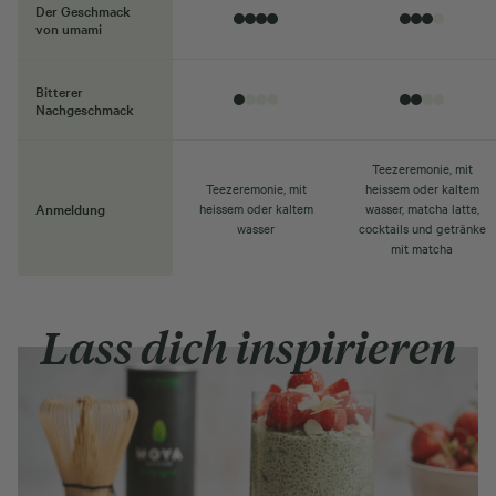
Der Geschmack
von umami
Bitterer
Nachgeschmack
Teezeremonie, mit
Teezeremonie, mit
heissem oder kaltem
Anmeldung
heissem oder kaltem
wasser, matcha latte,
wasser
cocktails und getränke
mit matcha
Lass dich inspirieren