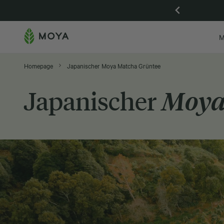
Go! Set kaufen und eine Cap erhalten
M
Homepage
Japanischer Moya Matcha Grüntee
Japanischer
Moya