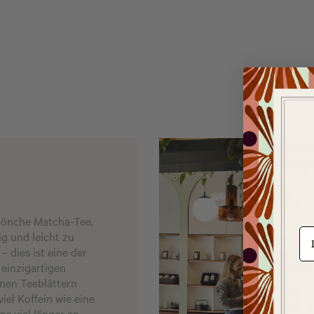
Mönche Matcha-Tee,
e-m
g und leicht zu
 dies ist eine der
einzigartigen
ünen Teeblättern
iel Koffein wie eine
s viel länger an.