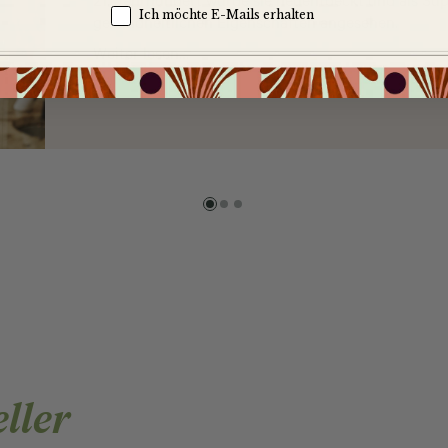
Zgoda na komunikację
Ich möchte E-Mails erhalten
gesundheitlichen Eigenschaften angesehen.
Weiter lesen…
eller