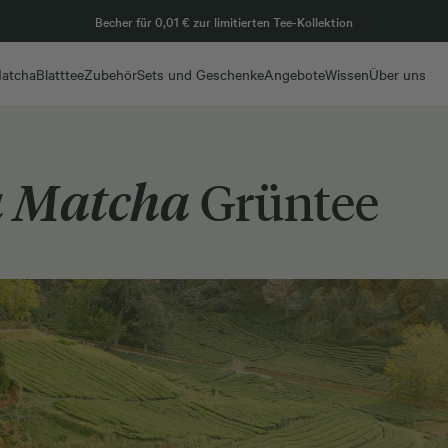
Becher für 0,01 € zur limitierten Tee-Kollektion
atcha
Blatttee
Zubehör
Sets und Geschenke
Angebote
Wissen
Über uns
 Matcha
Grüntee