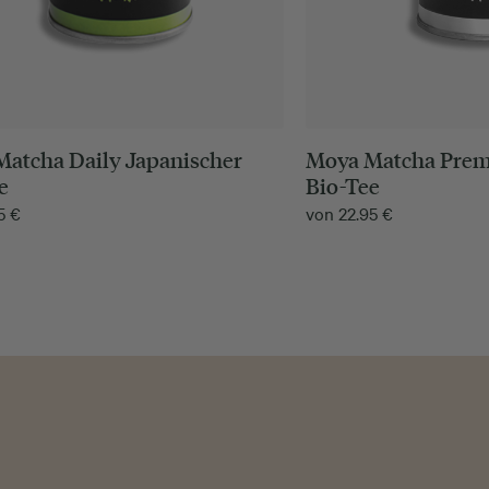
atcha Daily Japanischer
Moya Matcha Prem
e
Bio-Tee
95
€
von
22.95
€