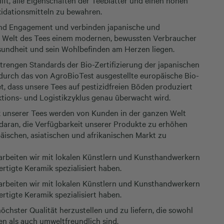
ilft, alle Eigenschaften der Teeblätter und einen hohen
xidationsmitteln zu bewahren.
und Engagement und verbinden japanische und
e Welt des Tees einem modernen, bewussten Verbraucher
sundheit und sein Wohlbefinden am Herzen liegen.
strengen Standards der Bio-Zertifizierung der japanischen
 durch das von AgroBioTest ausgestellte europäische Bio-
et, dass unsere Tees auf pestizidfreien Böden produziert
ions- und Logistikzyklus genau überwacht wird.
 unserer Tees werden von Kunden in der ganzen Welt
 daran, die Verfügbarkeit unserer Produkte zu erhöhen
ischen, asiatischen und afrikanischen Markt zu
 arbeiten wir mit lokalen Künstlern und Kunsthandwerkern
rtigte Keramik spezialisiert haben.
 arbeiten wir mit lokalen Künstlern und Kunsthandwerkern
rtigte Keramik spezialisiert haben.
höchster Qualität herzustellen und zu liefern, die sowohl
en als auch umweltfreundlich sind.