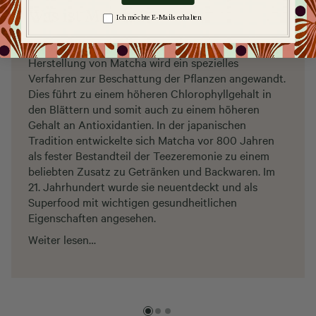
Was ist Matcha?
Zgoda na komunikację
Ich möchte E-Mails erhalten
Matcha ist ein pulverisierter grüner Tee. Bei der
Herstellung von Matcha wird ein spezielles
Verfahren zur Beschattung der Pflanzen angewandt.
Dies führt zu einem höheren Chlorophyllgehalt in
den Blättern und somit auch zu einem höheren
Gehalt an Antioxidantien. In der japanischen
Tradition entwickelte sich Matcha vor 800 Jahren
als fester Bestandteil der Teezeremonie zu einem
beliebten Zusatz zu Getränken und Backwaren. Im
21. Jahrhundert wurde sie neuentdeckt und als
Superfood mit wichtigen gesundheitlichen
Eigenschaften angesehen.
Weiter lesen…