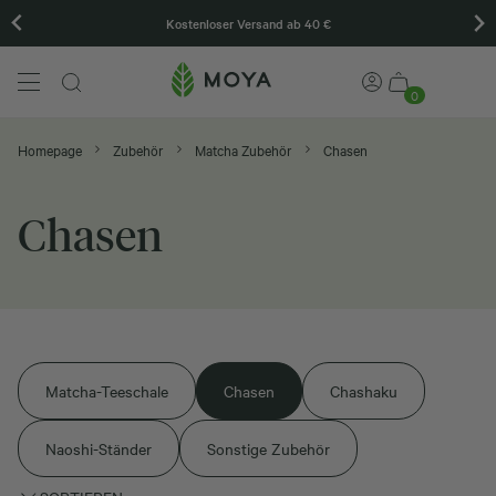
Kostenloser Versand ab 40 €
Wir
0
Homepage
Zubehör
Matcha Zubehör
Chasen
Chasen
Matcha-Teeschale
Chasen
Chashaku
Naoshi-Ständer
Sonstige Zubehör