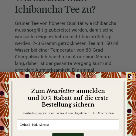
Ichibancha Tee zu?
Grüner Tee von höherer Qualität wie Ichibancha
muss sorgfältig zubereitet werden, damit seine
wertvollen Eigenschaften nicht beeinträchtigt
werden. 2–3 Gramm getrockneten Tee mit 150 ml
Wasser bei einer Temperatur von 80 Grad
übergießen. Ichibancha zieht nur eine Minute
lang, daher ist der gesamte Vorgang kurz und
erfordert Aufmerksamkeit. Die einmal
verwendeten Teeblätter können noch einmal
aufgegossen werden, ebenfalls bei einer
Temperatur von ca. 80 Grad. Wenn du den Tee
Newsletter
Zum
anmelden
nach diesen Anweisungen zubereitest, hat der
und 10 % Rabatt auf die erste
Ichibancha Tee eine zarte grüne Farbe und einen
Bestellung sichern
subtilen Umami-Geschmack.
Neuheiten, Inspirationen und exklusive Angebote nur für Abonnenten
e-mail