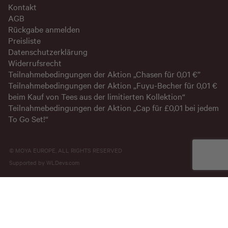
Kontakt
AGB
Rückgabe anmelden
Preisliste
Datenschutzerklärung
Widerrufsrecht
Teilnahmebedingungen der Aktion „Chasen für 0,01 €”
Teilnahmebedingungen der Aktion „Fuyu-Becher für 0,01 €
beim Kauf von Tees aus der limitierten Kollektion“
Teilnahmebedingungen der Aktion „Cap für £0,01 bei jedem
To Go Set!“
© MOYA EUROPE, ALL RIGHTS RESERVED
Supported by
WLDevs.com